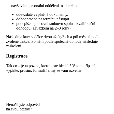
… navštívíte personální oddělení, na kterém:
odevzdáte vyplněné dokumenty,
dohodnete se na termínu nástupu
podepíšete pracovní smlouvu spolu s kvalifikační
dohodou (závazkem na 2–3 roky).
Následuje kurz v délce dvou až čtyřech a půl měsíců podle
zvolené trakce. Po něm podle společné dohody následuje
zaškolení.
Registrace
Tak co – je ta pozice, kterou jste hledali? V tom případě
vyplňte, prosím, formulář a my se vám ozveme.
Nenašli jste odpověď
na svou otázku?