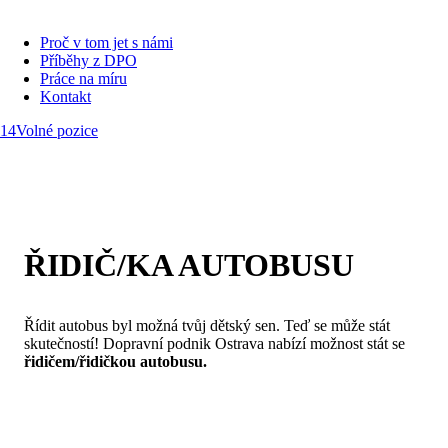
Skip
to
Proč v tom jet s námi
content
Příběhy z DPO
Práce na míru
Kontakt
14
Volné pozice
ŘIDIČ/KA AUTOBUSU
Řídit autobus byl možná tvůj dětský sen. Teď se může stát
skutečností! Dopravní podnik Ostrava nabízí možnost stát se
řidičem/řidičkou autobusu.