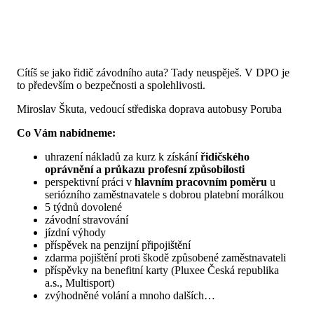
Cítíš se jako řidič závodního auta? Tady neuspěješ. V DPO je
to především o bezpečnosti a spolehlivosti.
Miroslav Škuta, vedoucí střediska doprava autobusy Poruba
Co Vám nabídneme:
uhrazení nákladů za kurz k získání
řidičského
oprávnění a průkazu profesní způsobilosti
perspektivní práci v
hlavním pracovním poměru
u
seriózního zaměstnavatele s dobrou platební morálkou
5 týdnů dovolené
závodní stravování
jízdní výhody
příspěvek na penzijní připojištění
zdarma pojištění proti škodě způsobené zaměstnavateli
příspěvky na benefitní karty (Pluxee Česká republika
a.s., Multisport)
zvýhodněné volání a mnoho dalších…