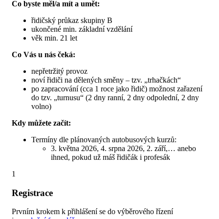
Co byste měl/a mít a umět:
řidičský průkaz skupiny B
ukončené min. základní vzdělání
věk min. 21 let
Co Vás u nás čeká:
nepřetržitý provoz
noví řidiči na dělených směny – tzv. „trhačkách“
po zapracování (cca 1 roce jako řidič) možnost zařazení
do tzv. „turnusu“ (2 dny ranní, 2 dny odpolední, 2 dny
volno)
Kdy můžete začít:
Termíny dle plánovaných autobusových kurzů:
3. května 2026, 4. srpna 2026, 2. září,… anebo
ihned, pokud už máš řidičák i profesák
1
Registrace
Prvním krokem k přihlášení se do výběrového řízení